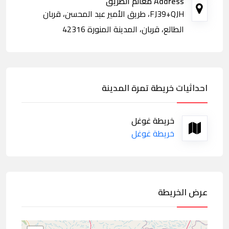
Address معالم الطريق
FJ39+QJH، طريق الأمير عبد المحسن، قربان
الطالع، قربان، المدينة المنورة 42316
احداثيات خريطة تمرة المدينة
خريطة غوغل
خريطة غوغل
عرض الخريطة