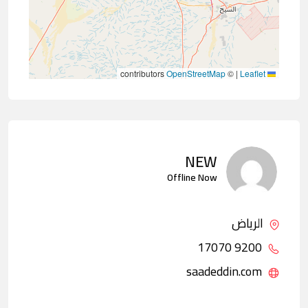
contributors
OpenStreetMap
©
|
Leaflet
NEW
Offline Now
الرياض
9200 17070
saadeddin.com