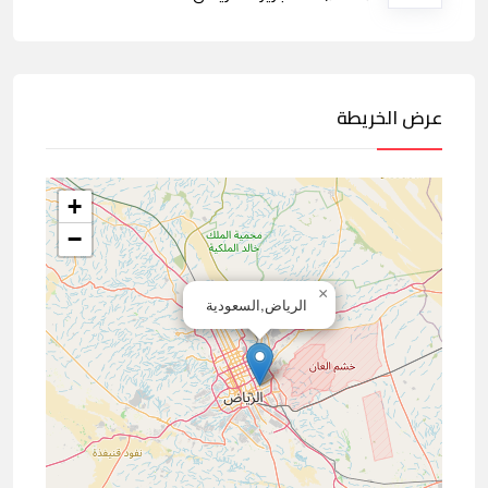
عرض الخريطة
+
−
×
الرياض,السعودية