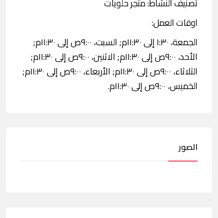
تصنيف النشاط: متجر حلويات
اوقات العمل:
الجمعة، ١:٣٠ إلى ١١:٣٠م; السبت، ٩:٠٠ص إلى ١١:٣٠م;
الأحد، ٩:٠٠ص إلى ١١:٣٠م; الاثنين، ٩:٠٠ص إلى ١١:٣٠م;
الثلاثاء، ٩:٠٠ص إلى ١١:٣٠م; الأربعاء، ٩:٠٠ص إلى ١١:٣٠م;
الخميس، ٩:٠٠ص إلى ١١:٣٠م.
الصور