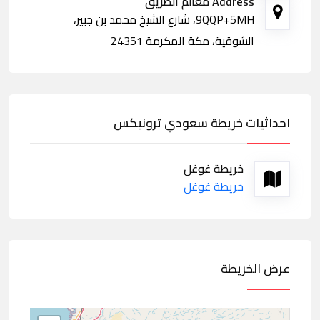
Address معالم الطريق
9QQP+5MH، شارع الشيخ محمد بن جبير،
الشوقية، مكة المكرمة 24351
احداثيات خريطة سعودي ترونيكس
خريطة غوغل
خريطة غوغل
عرض الخريطة