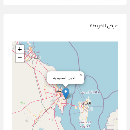
عرض الخريطة
+
−
×
الخبر,السعودية