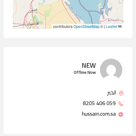
contributors
OpenStreetMap
©
|
Leaflet
NEW
Offline Now
الخبر
059 406 8205
hussain.com.sa