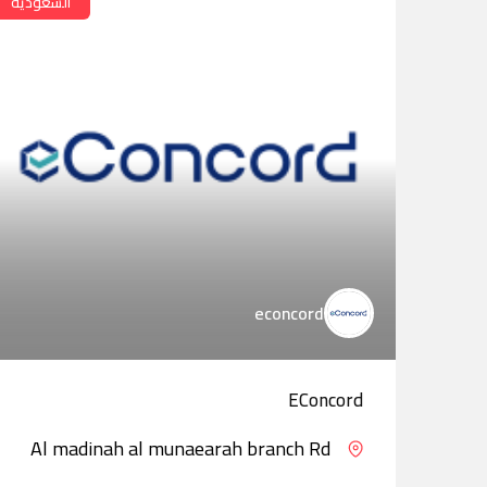
السعودية
econcord
EConcord
Al madinah al munaearah branch Rd