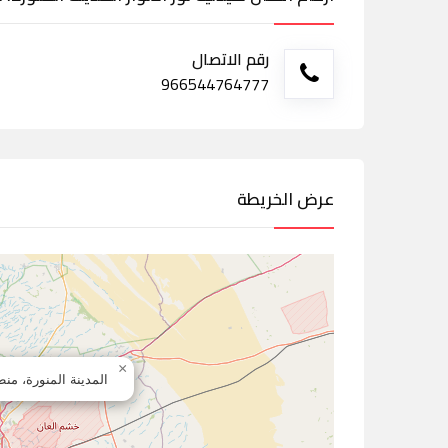
رقم الاتصال
966544764777
عرض الخريطة
×
المدينة المنورة، منط