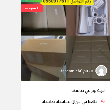
السعودية
لايت بيم litebeam 5AC
لايت بيم في صامطه
لايت
طلعنا في جيزان محافظه صامطه