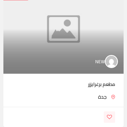
NEW
مطعم برغرايززر
جدة