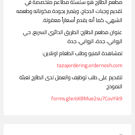
مطعم الطازج هو سلسلة مطاعم متخصصة في
تقديم وجبات الدجاج، ويتميز بجودة مكوناته وطعمه
الشهي، كما أنه يقدم أسعاراً معقولة.
عنوان مطعم الطازج: الطريق الدائري السريع, حي
الروابي، جدة، الروابي، جدة
لمشاهدة المنيو وطلب الطعام اونلاين:
tazajordering.ordernosh.com
لتقديم على طلب توظيف والعمل لدى الطازج تعبئة
النموذج
forms.gle/oX8Mue2su7CovYik9