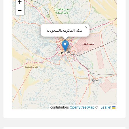
+
−
×
مكة المكرمة,السعودية
contributors
OpenStreetMap
©
|
Leaflet