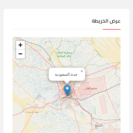
عرض الخريطة
+
−
×
جدة,السعودية