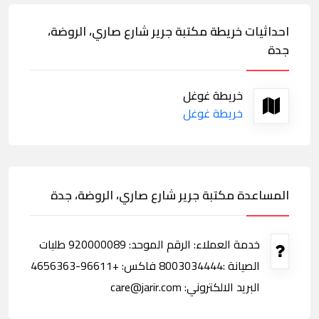
احداثيات خريطة مكتبة جرير شارع صاري، الروضة،
جدة
خريطة غوغل
خريطة غوغل
المساعدة مكتبة جرير شارع صاري، الروضة، جدة
خدمة العملاء: الرقم الموحد: 920000089 طلبات
الصيانة :8003034444 فاكس: +96611-4656363
البريد الالكتروني: care@jarir.com