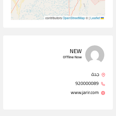
contributors
OpenStreetMap
©
|
Leaflet
NEW
Offline Now
جدة
920000089
www.jarir.com