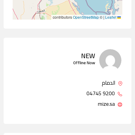
contributors
OpenStreetMap
©
|
Leaflet
NEW
Offline Now
الدمام
9200 04745
mize.sa