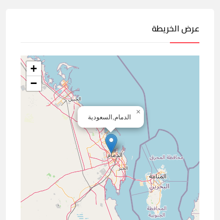
عرض الخريطة
+
−
×
الدمام,السعودية