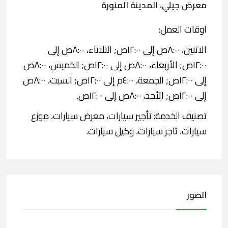
معرض جيلي، المدينة المنورة
اوقات العمل:
الاثنين، ٨:٠٠ص إلى ١٢:٠٠ص; الثلاثاء، ٨:٠٠ص إلى
١٢:٠٠ص; الأربعاء، ٨:٠٠ص إلى ١٢:٠٠ص; الخميس، ٨:٠٠ص
إلى ١٢:٠٠ص; الجمعة، ٤:٠٠م إلى ١٢:٠٠ص; السبت، ٨:٠٠ص
إلى ١٢:٠٠ص; الأحد، ٨:٠٠ص إلى ١٢:٠٠ص.
تصنيف الخدمة: تأجير سيارات، معرض سيارات، موزع
سيارات، تاجر سيارات، وكيل سيارات.
الصور