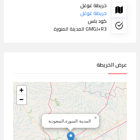
خريطة غوغل
خريطة غوغل
كود بلس
GMGJ+R3 المدينة المنورة
عرض الخريطة
+
−
×
المدينة المنورة,السعودية