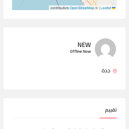
contributors
OpenStreetMap
©
|
Leaflet
NEW
Offline Now
جدة
تقييم