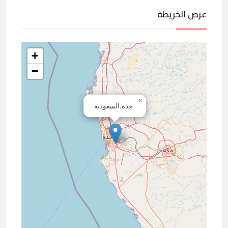
عرض الخريطة
+
−
×
جدة,السعودية