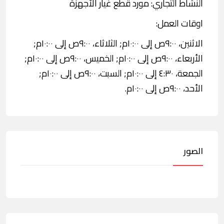
النشاط التجاري: مورد قطع غيار الأجهزة
اوقات العمل:
الاثنين، ٩:٠٠ص إلى ١٠:٠٠م; الثلاثاء، ٩:٠٠ص إلى ١٠:٠٠م;
الأربعاء، ٩:٠٠ص إلى ١٠:٠٠م; الخميس، ٩:٠٠ص إلى ١٠:٠٠م;
الجمعة، ٤:٣٠ إلى ١٠:٠٠م; السبت، ٩:٠٠ص إلى ١٠:٠٠م;
الأحد، ٩:٠٠ص إلى ١٠:٠٠م.
الصور