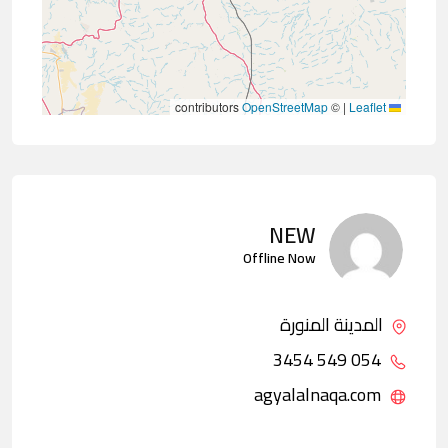
contributors
OpenStreetMap
©
|
Leaflet
NEW
Offline Now
المدينة المنورة
054 549 3454
agyalalnaqa.com