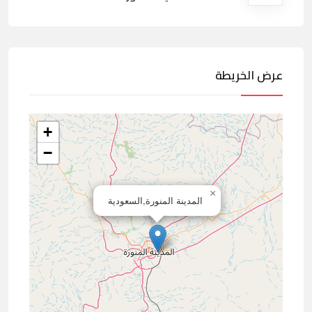
عرض الخريطة
+
−
×
المدينة المنورة,السعودية