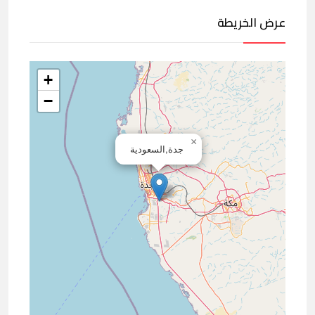
عرض الخريطة
+
−
×
جدة,السعودية