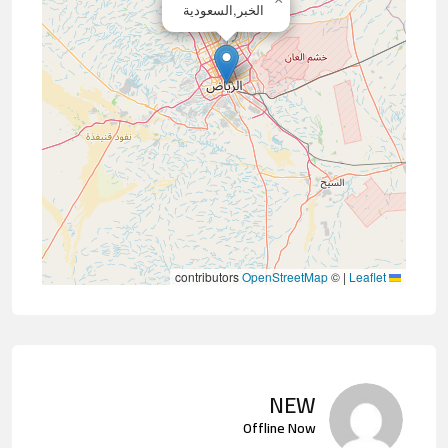
الخبر,السعودية
contributors
OpenStreetMap
©
|
Leaflet
NEW
Offline Now