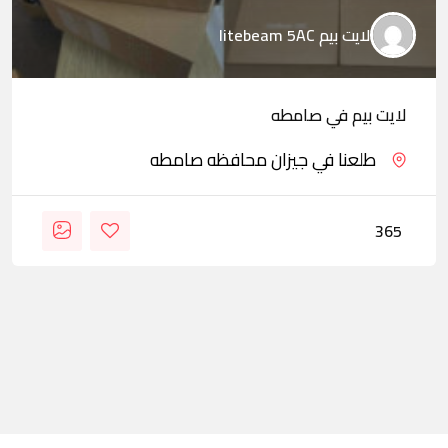
لايت بيم litebeam 5AC
لايت بيم في صامطه
طلعنا في جيزان محافظه صامطه
365