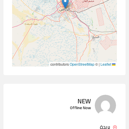
contributors
OpenStreetMap
©
|
Leaflet
NEW
Offline Now
بريدة