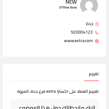
NEW
Offline Now
جدة
920004123
www.extra.com
تقييم
تقييم العملا على اكسترا extra فرع جدة، المروة
اترك ملاحظاتك حول هذا الموضوع