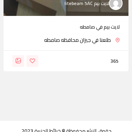
لايت بيم litebeam 5AC
لايت بيم في صامطه
طلعنا في جيزان محافظه صامطه
365
حقوق النشر محفوظة © خرائط الجزيرة 2023.