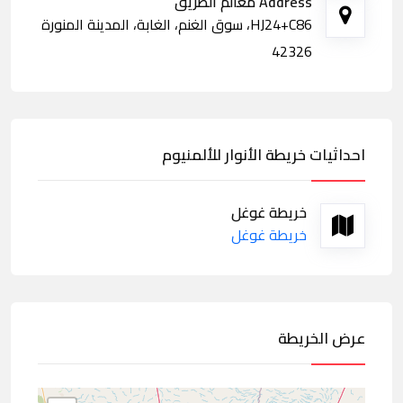
Address معالم الطريق
HJ24+C86، سوق الغنم، الغابة، المدينة المنورة
42326
احداثيات خريطة الأنوار للألمنيوم
خريطة غوغل
خريطة غوغل
عرض الخريطة