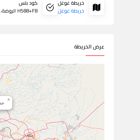
خريطة غوغل
كود بلس
خريطة غوغل
H588+F8 الروضة، جدة
عرض الخريطة
×
جدة