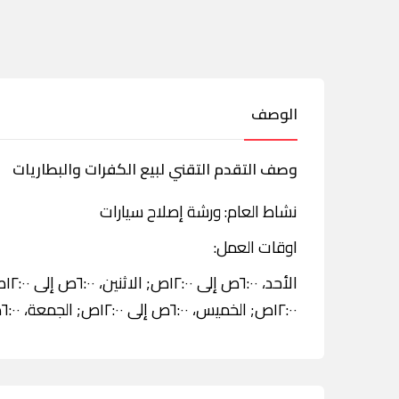
الوصف
وصف التقدم التقني لبيع الكفرات والبطاريات
نشاط العام: ورشة إصلاح سيارات
اوقات العمل:
١٢:٠٠ص; الخميس، ٦:٠٠ص إلى ١٢:٠٠ص; الجمعة، ٦:٠٠ص إلى ١٢:٠٠ص; السبت، ٦:٠٠ص إلى ١٢:٠٠ص.