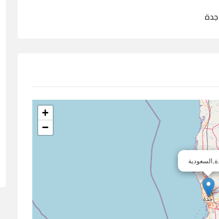
+
−
,السعودية