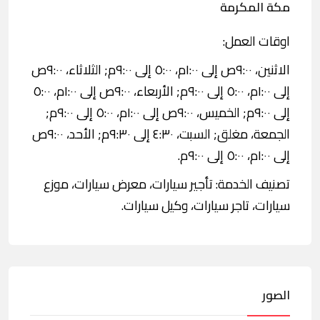
مكة المكرمة
اوقات العمل:
الاثنين، ٩:٠٠ص إلى ١:٠٠م، ٥:٠٠ إلى ٩:٠٠م; الثلاثاء، ٩:٠٠ص
إلى ١:٠٠م، ٥:٠٠ إلى ٩:٠٠م; الأربعاء، ٩:٠٠ص إلى ١:٠٠م، ٥:٠٠
إلى ٩:٠٠م; الخميس، ٩:٠٠ص إلى ١:٠٠م، ٥:٠٠ إلى ٩:٠٠م;
الجمعة، مغلق; السبت، ٤:٣٠ إلى ٩:٣٠م; الأحد، ٩:٠٠ص
إلى ١:٠٠م، ٥:٠٠ إلى ٩:٠٠م.
تصنيف الخدمة: تأجير سيارات، معرض سيارات، موزع
سيارات، تاجر سيارات، وكيل سيارات.
الصور