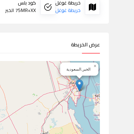
خريطة غوغل
كود بلس
خريطة غوغل
75MR+XX الخبر
عرض الخريطة
×
الخبر,السعودية