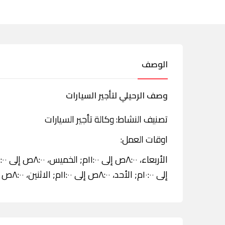
الوصف
وصف الرحيلي لتأجير السيارات
تصنيف النشاط: وكالة تأجير السيارات
اوقات العمل:
إلى ١٠:٠٠م; الأحد، ٨:٠٠ص إلى ١١:٠٠م; الاثنين، ٨:٠٠ص إلى ١١:٠٠م; الثلاثاء، ٨:٠٠ص إلى ١١:٠٠م.