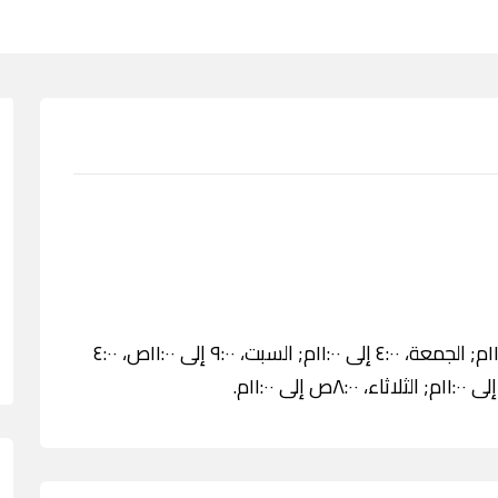
الأربعاء، ٨:٠٠ص إلى ١١:٠٠م; الخميس، ٨:٠٠ص إلى ١١:٠٠م; الجمعة، ٤:٠٠ إلى ١١:٠٠م; السبت، ٩:٠٠ إلى ١١:٠٠ص، ٤:٠٠