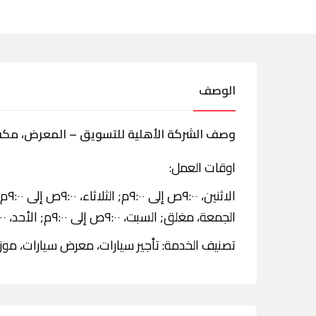
الوصف
وصف الشركة الأهلية للتسويق – المعرض، مكة
اوقات العمل:
الجمعة، مغلق; السبت، ٩:٠٠ص إلى ٩:٠٠م; الأحد، ٩:٠٠ص إلى ٩:٠٠م.
تصنيف الخدمة: تأجير سيارات، معرض سيارات، موزع 