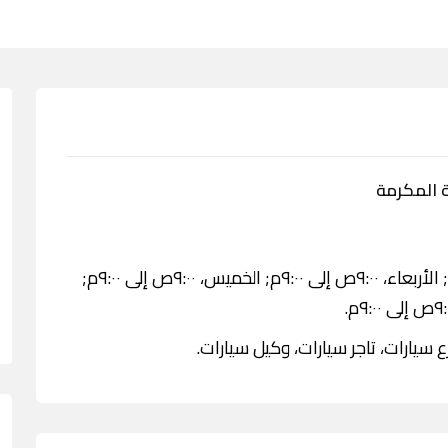
 المكرمة
الاثنين، ٩:٠٠ص إلى ٩:٠٠م; الثلاثاء، ٩:٠٠ص إلى ٩:٠٠م; الأربعاء، ٩:٠٠ص إلى ٩:٠٠م; الخميس، ٩:٠٠ص إلى ٩:٠٠م;
سيارات، تاجر سيارات، وكيل سيارات.