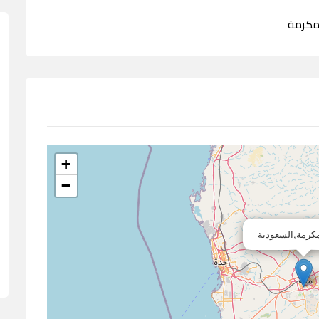
+
−
كرمة,السعودية