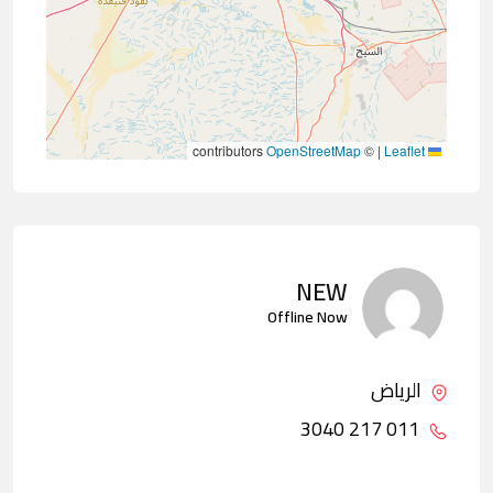
contributors
OpenStreetMap
©
|
Leaflet
NEW
Offline Now
الرياض
011 217 3040