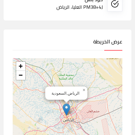
PM38+4J العليا، الرياض
عرض الخريطة
+
−
×
الرياض,السعودية