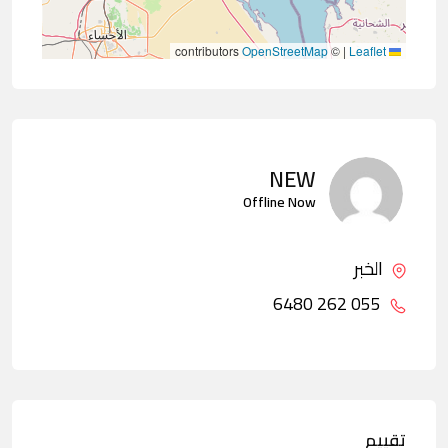
contributors
OpenStreetMap
©
|
Leaflet
NEW
Offline Now
الخبر
055 262 6480
تقييم