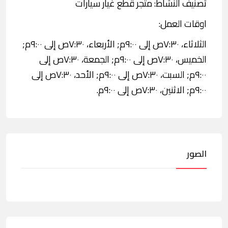
تصنيف النشاط: متجر قطع غيار سيارات
اوقات العمل:
الثلاثاء، ٧:٣٠ص إلى ٩:٠٠م; الأربعاء، ٧:٣٠ص إلى ٩:٠٠م;
الخميس، ٧:٣٠ص إلى ٩:٠٠م; الجمعة، ٧:٣٠ص إلى
٩:٠٠م; السبت، ٧:٣٠ص إلى ٩:٠٠م; الأحد، ٧:٣٠ص إلى
٩:٠٠م; الاثنين، ٧:٣٠ص إلى ٩:٠٠م.
الصور