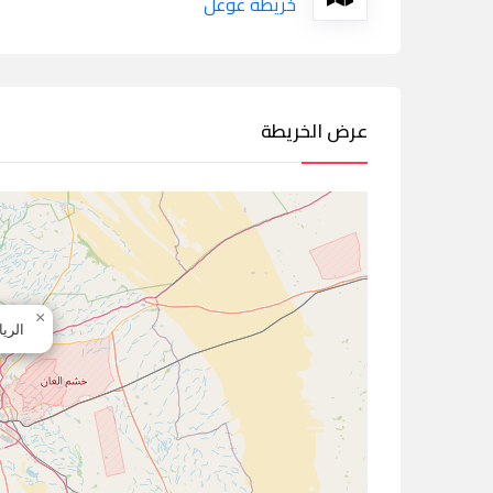
خريطة غوغل
عرض الخريطة
×
الري