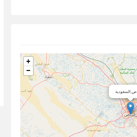
+
−
اض,السعودية