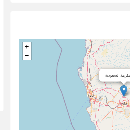
+
−
كرمة,السعودية