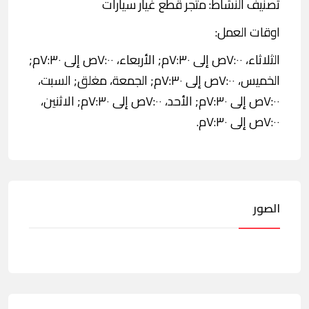
تصنيف النشاط: متجر قطع غيار سيارات
اوقات العمل:
الثلاثاء، ٧:٠٠ص إلى ٧:٣٠م; الأربعاء، ٧:٠٠ص إلى ٧:٣٠م;
الخميس، ٧:٠٠ص إلى ٧:٣٠م; الجمعة، مغلق; السبت،
٧:٠٠ص إلى ٧:٣٠م; الأحد، ٧:٠٠ص إلى ٧:٣٠م; الاثنين،
٧:٠٠ص إلى ٧:٣٠م.
الصور