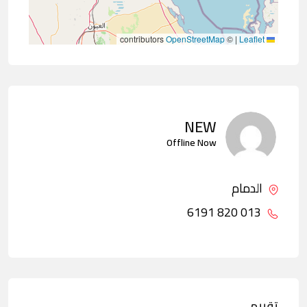
contributors
OpenStreetMap
©
|
Leaflet
NEW
Offline Now
الدمام
013 820 6191
تقييم