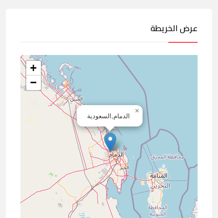
عرض الخريطة
+
−
×
الدمام,السعودية