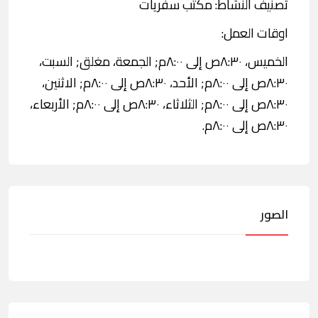
تصنيف النشاط: مكتب سفريات
اوقات العمل:
الخميس، ٨:٣٠ص إلى ٨:٠٠م; الجمعة، مغلق; السبت،
٨:٣٠ص إلى ٨:٠٠م; الأحد، ٨:٣٠ص إلى ٨:٠٠م; الاثنين،
٨:٣٠ص إلى ٨:٠٠م; الثلاثاء، ٨:٣٠ص إلى ٨:٠٠م; الأربعاء،
٨:٣٠ص إلى ٨:٠٠م.
الصور