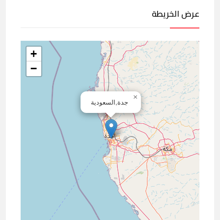
عرض الخريطة
+
−
×
جدة,السعودية