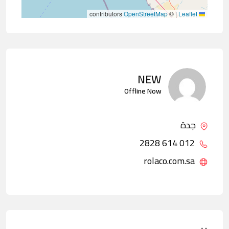
contributors
OpenStreetMap
©
|
Leaflet
NEW
Offline Now
جدة
012 614 2828
rolaco.com.sa