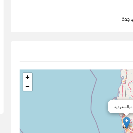
+
−
,السعودية