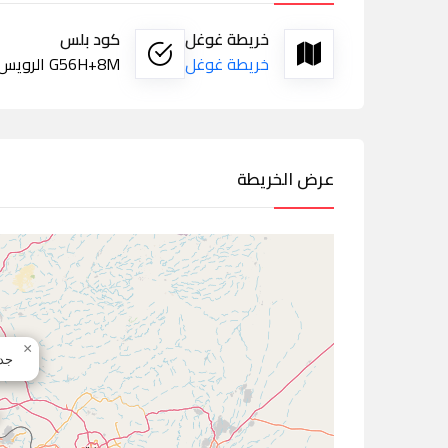
خريطة غوغل
كود بلس
خريطة غوغل
G56H+8M الرويس، جدة
عرض الخريطة
×
جدة