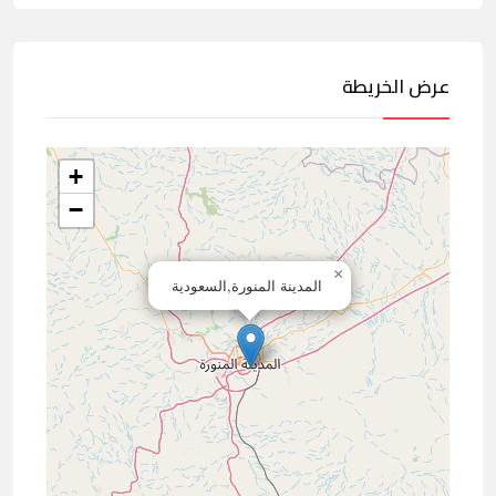
عرض الخريطة
+
−
×
المدينة المنورة,السعودية