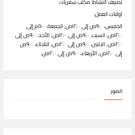
تصنيف النشاط: مكتب سفريات
اوقات العمل:
الخميس، ٩:٠٠ص إلى ١٢:٠٠ص; الجمعة، ٥:٠٠م إلى
١٢:٠٠ص; السبت، ٩:٠٠ص إلى ١٢:٠٠ص; الأحد، ٩:٠٠ص إلى
١٢:٠٠ص; الاثنين، ٩:٠٠ص إلى ١٢:٠٠ص; الثلاثاء، ٩:٠٠ص
إلى ١٢:٠٠ص; الأربعاء، ٩:٠٠ص إلى ١٢:٠٠ص.
الصور