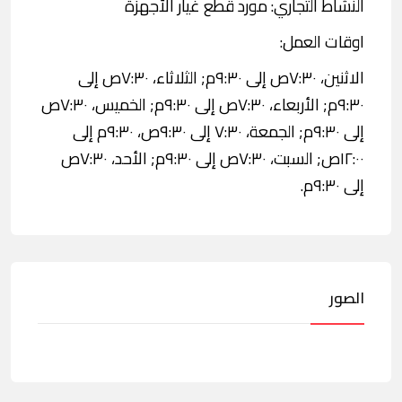
النشاط التجاري: مورد قطع غيار الأجهزة
اوقات العمل:
الاثنين، ٧:٣٠ص إلى ٩:٣٠م; الثلاثاء، ٧:٣٠ص إلى
٩:٣٠م; الأربعاء، ٧:٣٠ص إلى ٩:٣٠م; الخميس، ٧:٣٠ص
إلى ٩:٣٠م; الجمعة، ٧:٣٠ إلى ٩:٣٠ص، ٩:٣٠م إلى
١٢:٠٠ص; السبت، ٧:٣٠ص إلى ٩:٣٠م; الأحد، ٧:٣٠ص
إلى ٩:٣٠م.
الصور