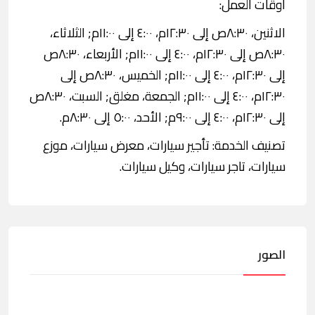
اوقات العمل:
الاثنين، ٨:٣٠ص إلى ١٢:٣٠م، ٤:٠٠ إلى ١١:٠٠م; الثلاثاء،
٨:٣٠ص إلى ١٢:٣٠م، ٤:٠٠ إلى ١١:٠٠م; الأربعاء، ٨:٣٠ص
إلى ١٢:٣٠م، ٤:٠٠ إلى ١١:٠٠م; الخميس، ٨:٣٠ص إلى
١٢:٣٠م، ٤:٠٠ إلى ١١:٠٠م; الجمعة، مغلق; السبت، ٨:٣٠ص
إلى ١٢:٣٠م، ٤:٠٠ إلى ٩:٠٠م; الأحد، ٥:٠٠ إلى ٨:٣٠م.
تصنيف الخدمة: تأجير سيارات، معرض سيارات، موزع
سيارات، تاجر سيارات، وكيل سيارات.
الصور