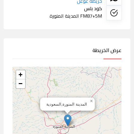
خريطة غوغل
كود بلس
FM87+5M المدينة المنورة
عرض الخريطة
+
−
×
المدينة المنورة,السعودية