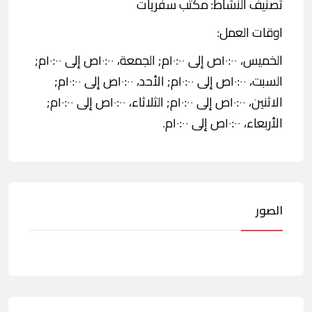
تصنيف النشاط: مكتب سفريات
اوقات العمل:
الخميس، ١٠:٠٠ص إلى ١٠:٠٠م; الجمعة، ١٠:٠٠ص إلى ١٠:٠٠م;
السبت، ١٠:٠٠ص إلى ١٠:٠٠م; الأحد، ١٠:٠٠ص إلى ١٠:٠٠م;
الاثنين، ١٠:٠٠ص إلى ١٠:٠٠م; الثلاثاء، ١٠:٠٠ص إلى ١٠:٠٠م;
الأربعاء، ١٠:٠٠ص إلى ١٠:٠٠م.
الصور