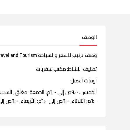
الوصف
وصف ترتيب للسفر والسياحة Tarteeb Travel and Tourism
تصنيف النشاط: مكتب سفريات
اوقات العمل:
٦:٠٠م; الثلاثاء، ٩:٠٠ص إلى ٦:٠٠م; الأربعاء، ٩:٠٠ص إلى ٦:٠٠م.