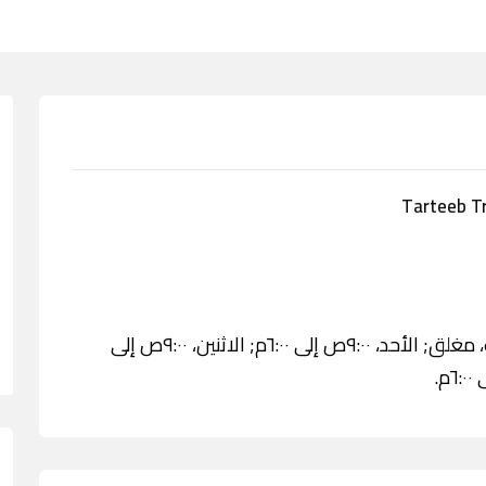
الخميس، ٩:٠٠ص إلى ٦:٠٠م; الجمعة، مغلق; السبت، مغلق; الأحد، ٩:٠٠ص إلى ٦:٠٠م; الاثنين، ٩:٠٠ص إلى