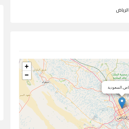
+
−
اض,السعودية