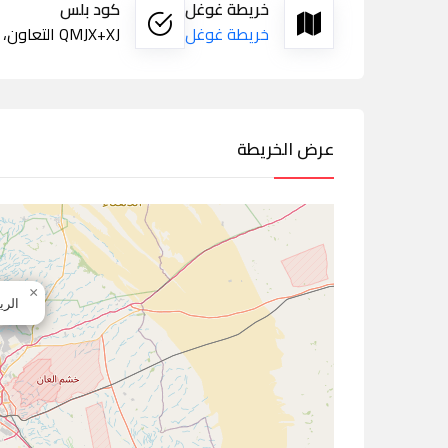
خريطة غوغل
كود بلس
خريطة غوغل
QMJX+XJ التعاون، الرياض
عرض الخريطة
×
الري