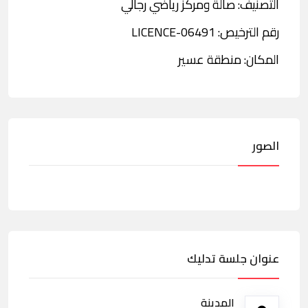
التصنيف: صالة ومركز رياضي رجالي
رقم الترخيص: LICENCE-06491
المكان: منطقة عسير
الصور
عنوان جلسة تدليك
المدينة