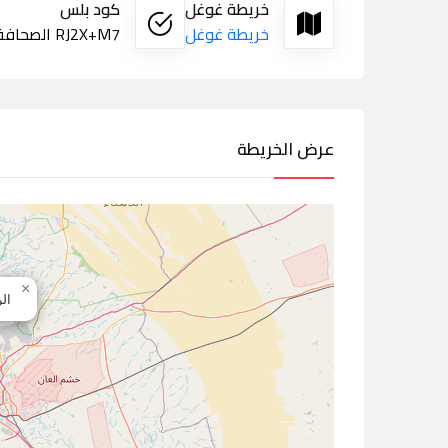
خريطة غوغل
كود بلس
خريطة غوغل
RJ2X+M7 الصحافة، الرياض
عرض الخريطة
×
ال