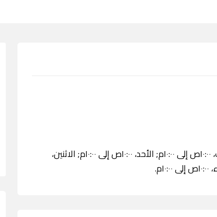
الخميس، ١٠:٠٠ص إلى ١٠:٠٠م; الجمعة، مغلق; السبت، ١٠:٠٠ص إلى ١٠:٠٠م; الأحد، ١٠:٠٠ص إلى ١٠:٠٠م; الاثنين،