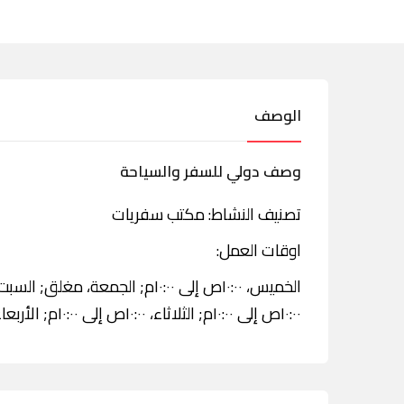
الوصف
وصف دولي للسفر والسياحة
تصنيف النشاط: مكتب سفريات
اوقات العمل:
١٠:٠٠ص إلى ١٠:٠٠م; الثلاثاء، ١٠:٠٠ص إلى ١٠:٠٠م; الأربعاء، ١٠:٠٠ص إلى ١٠:٠٠م.