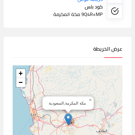
كود بلس
9Q4R+MP مكة المكرمة
عرض الخريطة
+
−
×
مكة المكرمة,السعودية