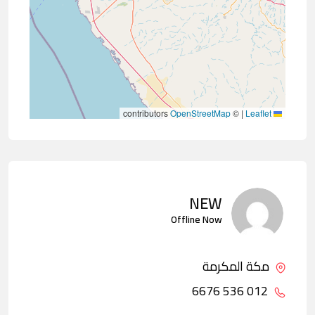
contributors
OpenStreetMap
©
|
Leaflet
NEW
Offline Now
مكة المكرمة
012 536 6676