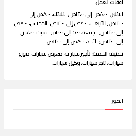
اوقات العمل:
الاثنين، ٨:٠٠ص إلى ١٢:٠٠ص; الثلاثاء، ٨:٠٠ص إلى
١٢:٠٠ص; الأربعاء، ٨:٠٠ص إلى ١٢:٠٠ص; الخميس، ٨:٠٠ص
إلى ١٢:٠٠ص; الجمعة، ٥:٠٠ إلى ١٠:٠٠م; السبت، ٨:٠٠ص
إلى ١٢:٠٠ص; الأحد، ٨:٠٠ص إلى ١٢:٠٠ص.
تصنيف الخدمة: تأجير سيارات، معرض سيارات، موزع
سيارات، تاجر سيارات، وكيل سيارات.
الصور