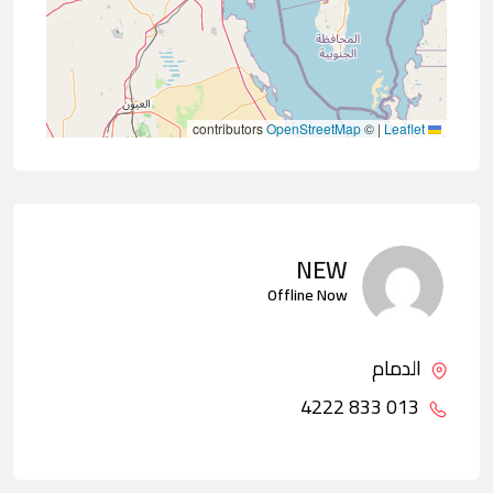
contributors
OpenStreetMap
©
|
Leaflet
NEW
Offline Now
الدمام
013 833 4222