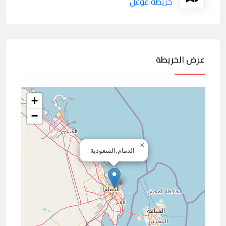
خريطة غوغل
عرض الخريطة
+
−
×
الدمام,السعودية