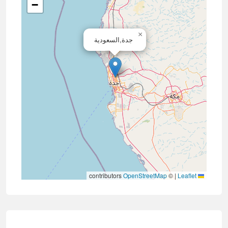
−
×
جدة,السعودية
contributors
OpenStreetMap
©
|
Leaflet