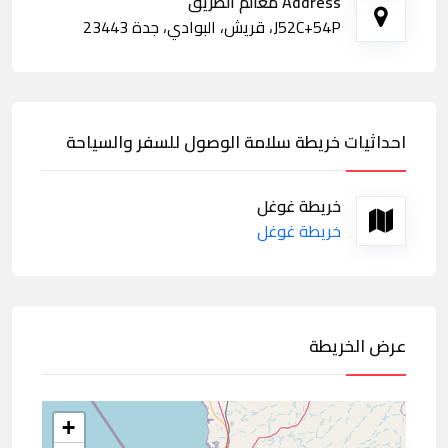
Address معالم الطريق
J52C+54P، قريش، البوادي، جدة 23443
احداثيات خريطة سلامة الوصول للسفر والسياحة
خريطة غوغل
خريطة غوغل
عرض الخريطة
+