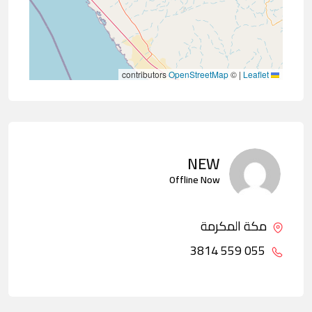
contributors
OpenStreetMap
©
|
Leaflet
NEW
Offline Now
مكة المكرمة
055 559 3814