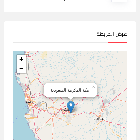
عرض الخريطة
+
−
×
مكة المكرمة,السعودية