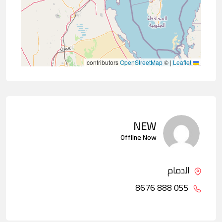
contributors
OpenStreetMap
©
|
Leaflet
NEW
Offline Now
الدمام
055 888 8676