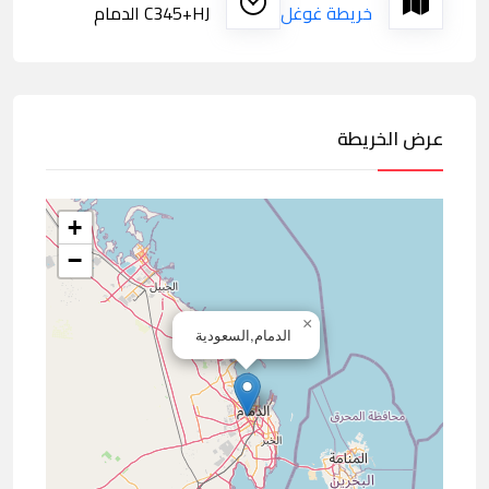
خريطة غوغل
C345+HJ الدمام
عرض الخريطة
+
−
×
الدمام,السعودية