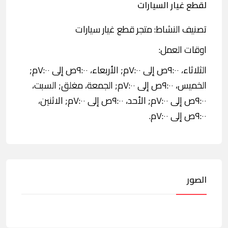
لقطع غيار السيارات
تصنيف النشاط: متجر قطع غيار سيارات
اوقات العمل:
الثلاثاء، ٩:٠٠ص إلى ٧:٠٠م; الأربعاء، ٩:٠٠ص إلى ٧:٠٠م;
الخميس، ٩:٠٠ص إلى ٧:٠٠م; الجمعة، مغلق; السبت،
٩:٠٠ص إلى ٧:٠٠م; الأحد، ٩:٠٠ص إلى ٧:٠٠م; الاثنين،
٩:٠٠ص إلى ٧:٠٠م.
الصور