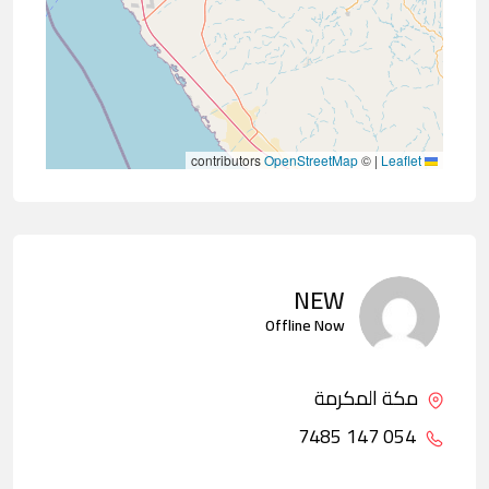
contributors
OpenStreetMap
©
|
Leaflet
NEW
Offline Now
مكة المكرمة
054 147 7485