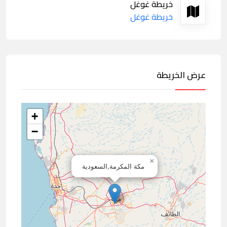
خريطة غوغل
خريطة غوغل
عرض الخريطة
+
−
×
مكة المكرمة,السعودية