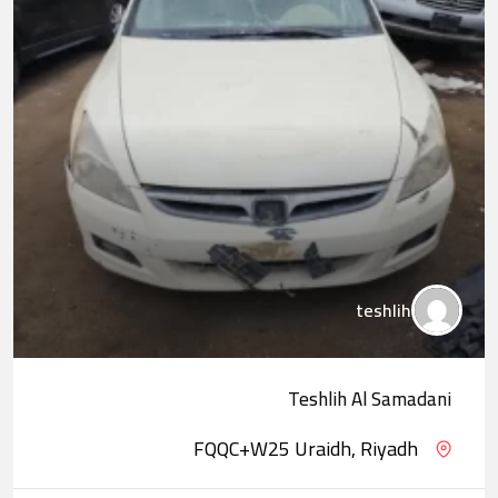
teshlih
Teshlih Al Samadani
FQQC+W25 Uraidh, Riyadh