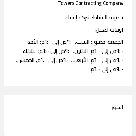
Towers Contracting Company
تصنيف النشاط: شركة إنشاء
اوقات العمل:
الجمعة، مغلق; السبت، ٩:٠٠ص إلى ٦:٠٠م; الأحد،
٩:٠٠ص إلى ٦:٠٠م; الاثنين، ٩:٠٠ص إلى ٦:٠٠م; الثلاثاء،
٩:٠٠ص إلى ٦:٠٠م; الأربعاء، ٩:٠٠ص إلى ٦:٠٠م; الخميس،
٩:٠٠ص إلى ٦:٠٠م.
الصور