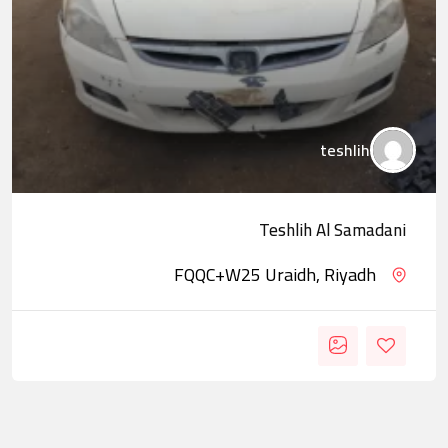
teshlih
Teshlih Al Samadani
FQQC+W25 Uraidh, Riyadh