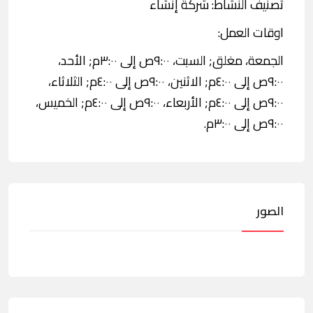
تصنيف النشاط: شركة إنشاء
اوقات العمل:
الجمعة، مغلق; السبت، ٩:٠٠ص إلى ٣:٠٠م; الأحد،
٩:٠٠ص إلى ٤:٠٠م; الاثنين، ٩:٠٠ص إلى ٤:٠٠م; الثلاثاء،
٩:٠٠ص إلى ٤:٠٠م; الأربعاء، ٩:٠٠ص إلى ٤:٠٠م; الخميس،
٩:٠٠ص إلى ٣:٠٠م.
الصور