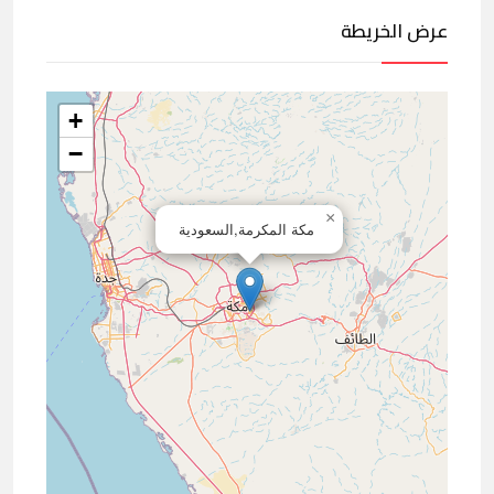
عرض الخريطة
+
−
×
مكة المكرمة,السعودية