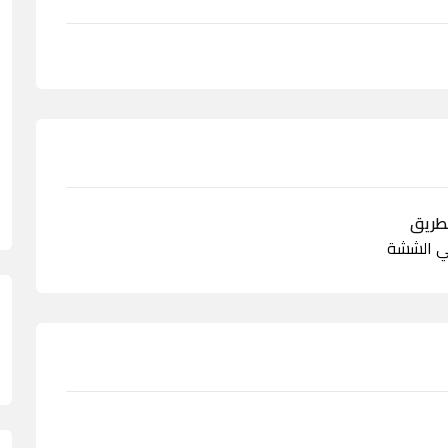
ي الششة