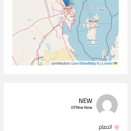
contributors
OpenStreetMap
©
|
Leaflet
NEW
Offline Now
الدمام