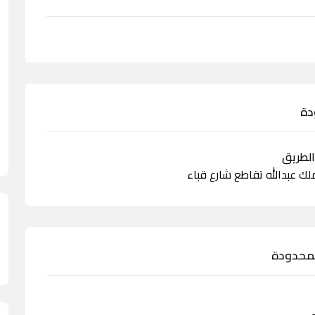
دة
لك عبدالله تقاطع شارع قباء
لمحدودة