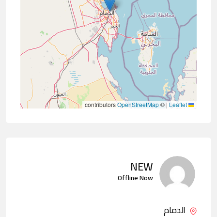
contributors
OpenStreetMap
©
|
Leaflet
NEW
Offline Now
الدمام