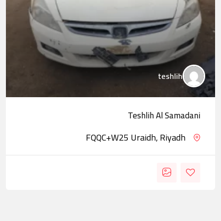
teshlih
Teshlih Al Samadani
FQQC+W25 Uraidh, Riyadh