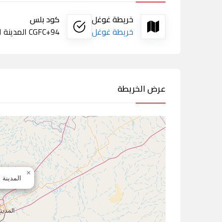
خريطة غوغل
كود بلس
خريطة غوغل
CGFC+94 المدينة المنورة
عرض الخريطة
×
المدينة 