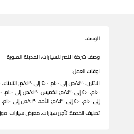
الوصف
وصف شركة النصر للسيارات، المدينة المنورة
اوقات العمل:
إلى ١:٠٠م، ٤:٠٠ إلى ٨:٣٠م; الأحد، ٨:٣٠ص إلى ١:٠٠م، ٤:٠٠ إلى ٨:٣٠م.
تصنيف الخدمة: تأجير سيارات، معرض سيارات، موزع 