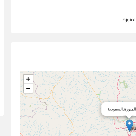
+
−
المنورة,السعودية